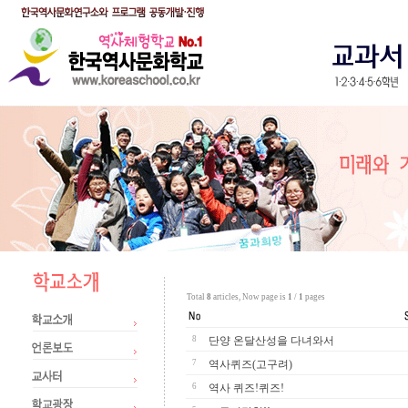
Total
8
articles, Now page is
1
/
1
pages
8
단양 온달산성을 다녀와서
7
역사퀴즈(고구려)
6
역사 퀴즈!퀴즈!