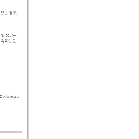
있는 경우,
 및 중앙부
지속적인 관
2757&itemIn