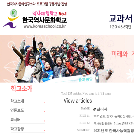
Total
237
articles, Now page is
1
/
12
pages
NAME
관리자
FILE #1
2021년도_한국사능력검정시험_시행_
FILE #2
국사편찬위원회_01.jpg (78.8 KB)
SUBJECT
2021년도 한국사능력검정