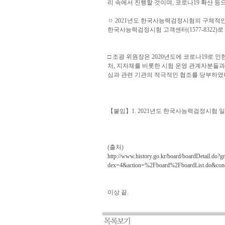
리 속에서 진행할 것이며, 코로나19 확산 등
ㅇ 2021년도 한국사능력검정시험의 구체적인
한국사능력검정시험 고객센터(1577-8322)로
□ 조광 위원장은 2020년도에 코로나19로 
처, 지자체를 비롯한 시험 운영 관계자분들과
심과 관련 기관의 적극적인 협조를 당부하였
【붙임】1. 2021년도 한국사능력검정시험 
(출처)
http://www.history.go.kr/board/boardDetail
dex=4&action=%2Fboard%2FboardList.do&con
이상 끝.