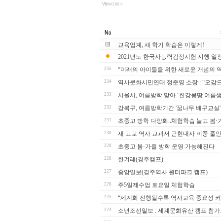
교육업계, 새 학기 학습은 이렇게!
2021년도 한국사능력검정시험 시행 일
235
“미래의 아이들을 위한 새로운 개념의 
234
역사문화시민연대 정준영 소장 : “오감
233
서울시, 여름방학 맞아 ‘한강몽땅 여름
232
강북구, 여름방학기간 '꿈나무 배구교실'
231
초중고 방학 다양화..체험학습 늘고 봄
230
새 고교 역사 교과서 근현대사 비중 줄
229
초중고 봄·가을 방학 운영 가능해진다
228
한겨레(경주캠프)
227
중앙일보(경주역사 원터파크 캠프)
226
주5일제수업 토요일 체험학습
225
“세계화 진행될수록 역사교육 중요성 커
224
소년조선일보 : 세계문화유산 캠프 참가