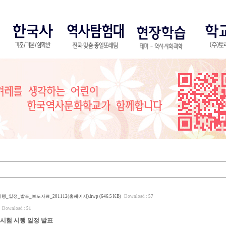
일정_발표_보도자료_201112(홈페이지).hwp (646.5 KB)
Download :
57
Download :
51
시험 시행 일정 발표